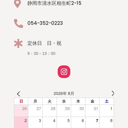

静岡市清水区相生町2-15

054-352-0223

定休日 日・祝
9：30－19：00
2026年 8月
日
月
火
水
木
金
土
26
27
28
29
30
31
1
2
3
4
5
6
7
8